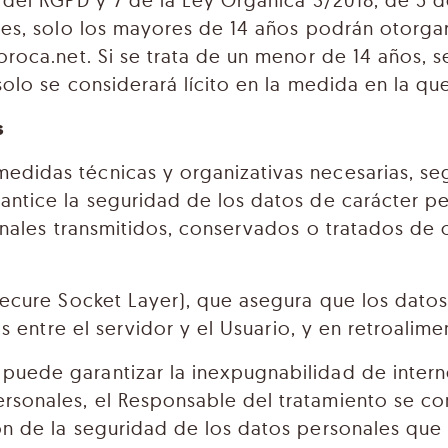
8 del RGPD y 7 de la Ley Orgánica 3/2018, de 5 
les, solo los mayores de 14 años podrán otorga
oroca.net. Si se trata de un menor de 14 años, 
solo se considerará lícito en la medida en la q
s
didas técnicas y organizativas necesarias, se
ntice la seguridad de los datos de carácter per
sonales transmitidos, conservados o tratados de
(Secure Socket Layer), que asegura que los dato
os entre el servidor y el Usuario, y en retroalim
uede garantizar la inexpugnabilidad de internet
rsonales, el Responsable del tratamiento se co
ón de la seguridad de los datos personales que